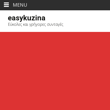
MENU
easykuzina
Εύκολες και γρήγορες συνταγές