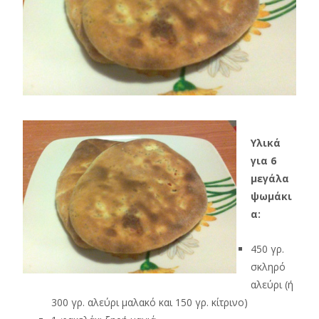
Υλικά
για 6
μεγάλα
ψωμάκι
α:
450 γρ.
σκληρό
αλεύρι (ή
300 γρ. αλεύρι μαλακό και 150 γρ. κίτρινο)