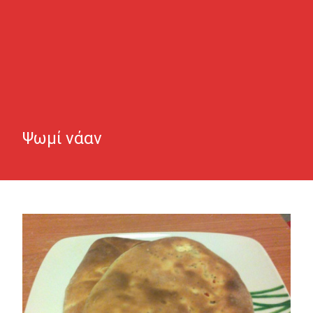
Ψωμί νάαν