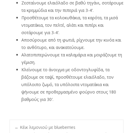
Ζεσταίνουμε ελαιόλαδο σε βαθύ τηγάνι, σοτάρουμε
τα κρεμμύδια και την πιπεριά για 3-4′.
Προσθέτουμε τα κολοκυθάκια, τα καρότα, τα μισά
ντοματάκια, τον πελτέ, αλάτι και πιπέρι και
σοτάρουμε για 3-4′.
Αποσύρουμε από τη φωτιά, ρίχνουμε την κινόα και
το ανθότυρο, και ανακατεύουμε.
Αλατοπιπερώνουμε τα καλαμάρια και μοιράζουμε τη
γέμιση.
Κλείνουμε το άνοιγμα με οδοντογλυφίδα, τα
βάζουμε σε ταψί, προσθέτουμε ελαιόλαδο, τον
υπόλοιπο ζωμό, τα υπόλοιπα ντοματάκια και
ψήνουμε σε προθερμασμένο φούρνο στους 180
βαθμούς για 30′.
Post
←
Κέικ λεμονιού με blueberries