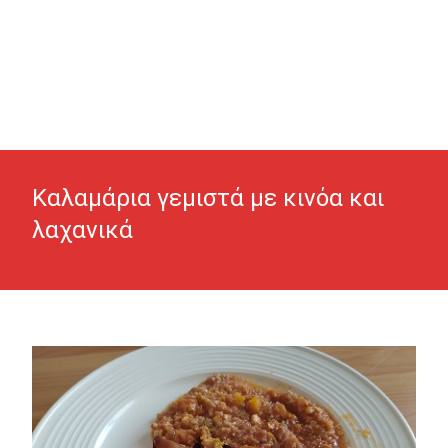
Καλαμάρια γεμιστά με κινόα και
λαχανικά