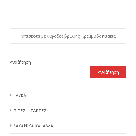
Post
←
Μπισκοτα με νιφαδες βρωμης
Κρεμμυδοπιτακια
→
navigation
Αναζήτηση
Αναζήτηση
ΓΛΥΚΑ
ΠΙΤΕΣ – ΤΑΡΤΕΣ
ΛΑΧΑΝΙΚΑ ΚΑΙ ΑΛΛΑ