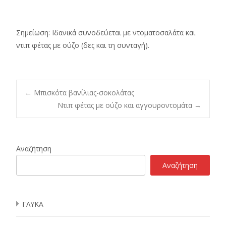
Σημείωση: Ιδανικά συνοδεύεται με ντοματοσαλάτα και
ντιπ φέτας με ούζο (δες και τη συνταγή).
Post
←
Μπισκότα βανίλιας-σοκολάτας
Ντιπ φέτας με ούζο και αγγουροντομάτα
→
navigation
Αναζήτηση
Αναζήτηση
ΓΛΥΚΑ