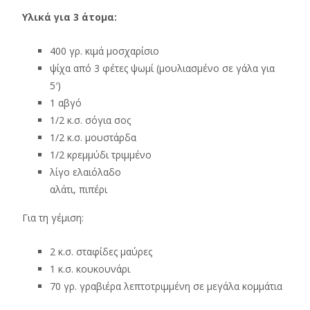
Υλικά για 3 άτομα:
400 γρ. κιμά μοσχαρίσιο
ψίχα από 3 φέτες ψωμί (μουλιασμένο σε γάλα για
5′)
1 αβγό
1/2 κ.σ. σόγια σος
1/2 κ.σ. μουστάρδα
1/2 κρεμμύδι τριμμένο
λίγο ελαιόλαδο
αλάτι, πιπέρι
Για τη γέμιση:
2 κ.σ. σταφίδες μαύρες
1 κ.σ. κουκουνάρι
70 γρ. γραβιέρα λεπτοτριμμένη σε μεγάλα κομμάτια