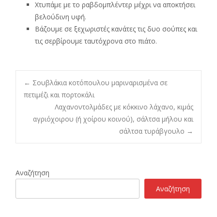
Χτυπάμε με το ραβδομπλέντερ μέχρι να αποκτήσει
βελούδινη υφή.
Βάζουμε σε ξεχωριστές κανάτες τις δυο σούπες και
τις σερβίρουμε ταυτόχρονα στο πιάτο.
Post
←
Σουβλάκια κοτόπουλου μαριναρισμένα σε
πετιμέζι και πορτοκάλι
Λαχανοντολμάδες με κόκκινο λάχανο, κιμάς
navigation
αγριόχοιρου (ή χοίρου κοινού), σάλτσα μήλου και
σάλτσα τυράβγουλο
→
Αναζήτηση
Αναζήτηση