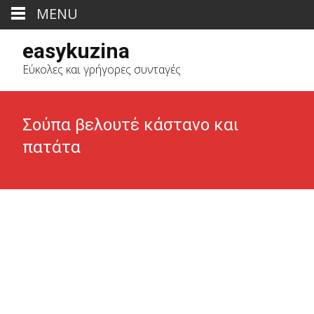
MENU
easykuzina
Εύκολες και γρήγορες συνταγές
Σούπα βελουτέ κάστανο και
πατάτα