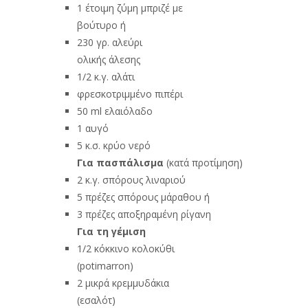
1 έτοιμη ζύμη μπριζέ με
βούτυρο ή
230 γρ. αλεύρι
ολικής άλεσης
1/2 κ.γ. αλάτι
φρεσκοτριμμένο πιπέρι
50 ml ελαιόλαδο
1 αυγό
5 κ.σ. κρύο νερό
Για πασπάλισμα
(κατά προτίμηση)
2 κ.γ. σπόρους λιναριού
5 πρέζες σπόρους μάραθου ή
3 πρέζες αποξηραμένη ρίγανη
Για τη γέμιση
1/2 κόκκινο κολοκύθι
(potimarron)
2 μικρά κρεμμυδάκια
(εσαλότ)