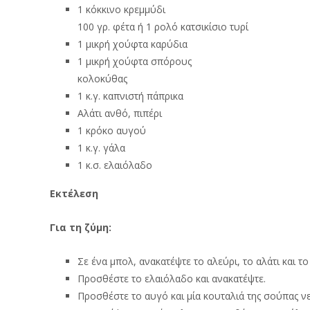
1 κόκκινο κρεμμύδι
100 γρ. φέτα ή 1 ρολό κατσικίσιο τυρί
1 μικρή χούφτα καρύδια
1 μικρή χούφτα σπόρους
κολοκύθας
1 κ.γ. καπνιστή πάπρικα
Αλάτι ανθό, πιπέρι
1 κρόκο αυγού
1 κ.γ. γάλα
1 κ.σ. ελαιόλαδο
Εκτέλεση
Για τη ζύμη:
Σε ένα μπολ, ανακατέψτε το αλεύρι, το αλάτι και το 
Προσθέστε το ελαιόλαδο και ανακατέψτε.
Προσθέστε το αυγό και μία κουταλιά της σούπας ν