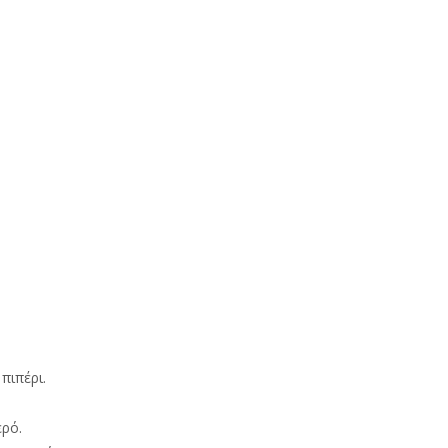
πιπέρι.
ερό.