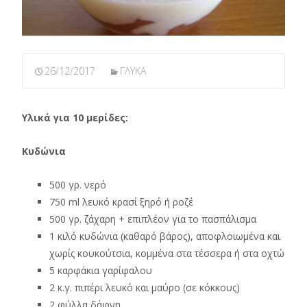
26/12/2017
ΓΛΥΚΑ
Υλικά για 10 μερίδες:
Κυδώνια
500 γρ. νερό
750 ml λευκό κρασί ξηρό ή ροζέ
500 γρ. ζάχαρη + επιπλέον για το πασπάλισμα
1 κιλό κυδώνια (καθαρό βάρος), αποφλοιωμένα και
χωρίς κουκούτσια, κομμένα στα τέσσερα ή στα οχτώ
5 καρφάκια γαρίφαλου
2 κ.γ. πιπέρι λευκό και μαύρο (σε κόκκους)
2 φύλλα δάφνη