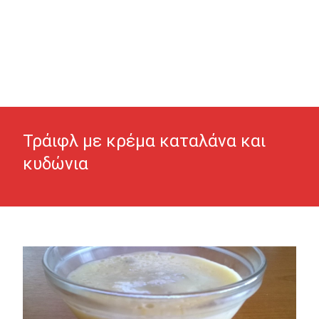
Τράιφλ με κρέμα καταλάνα και
κυδώνια