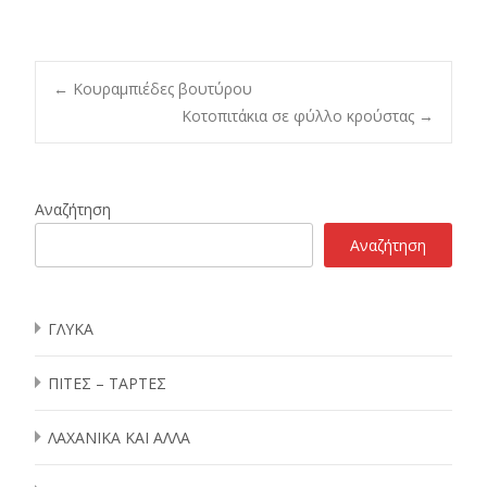
Post
←
Κουραμπιέδες βουτύρου
Κοτοπιτάκια σε φύλλο κρούστας
→
navigation
Αναζήτηση
Αναζήτηση
ΓΛΥΚΑ
ΠΙΤΕΣ – ΤΑΡΤΕΣ
ΛΑΧΑΝΙΚΑ ΚΑΙ ΑΛΛΑ