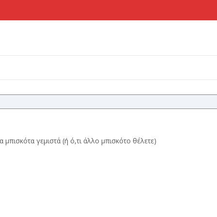
α μπισκότα γεμιστά (ή ό,τι άλλο μπισκότο θέλετε)