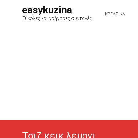
Skip
easykuzina
to
ΚΡΕΑΤΙΚΑ
Εύκολες και γρήγορες συνταγές
content
Τσιζ κεικ λεμονι