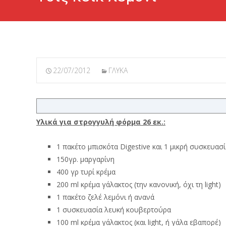
22/07/2012
ΓΛΥΚΑ
Υλικά για στρογγυλή φόρμα 26
εκ.:
1 πακέτο μπισκότα Digestive και 1 μικρή συσκευασί
150γρ. μαργαρίνη
400 γρ τυρί κρέμα
200 ml κρέμα γάλακτος (την κανονική, όχι τη light)
1 πακέτο ζελέ λεμόνι ή ανανά
1 συσκευασία λευκή κουβερτούρα
100 ml κρέμα γάλακτος (και light, ή γάλα εβαπορέ)