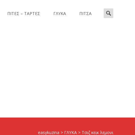
Search
ΠΙΤΕΣ – ΤΑΡΤΕΣ
ΓΛΥΚΑ
ΠΙΤΣΑ
for:
easykuzina
>
ΓΛΥΚΑ
>
Τσιζ κεικ λεμονι