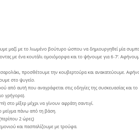
ουμε μαζί με το λιωμένο βούτυρο ώσπου να δημιουργηθεί μία συμπα
ντας με ένα κουτάλι ομοιόμορφα και το ψήνουμε για 6-7′. Αφήνου
κατσαρολάκι, προσθέτουμε την κουβερτούρα και ανακατεύουμε. Αφήν
ουμε στο ψυγείο.
ρού από αυτή που αναγράφεται στις οδηγίες της συσκευασίας και τ
ιο γρήγορα).
ml) στο μίξερ μέχρι να γίνουν αφράτη σαντιγί.
το μείγμα πάνω από τη βάση.
(περίπου 2 ώρες)
εμονιού και πασπαλίζουμε με τρούφα.