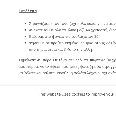
Εκτέλεση
Στραγγίζουμε τον τόνο (όχι πολύ καλά, για να μείνε
Ανακατεύουμε όλα τα υλικά μαζί. Αν χρειαστεί, δι
Βάζουμε στο ψυγείο για τουλάχιστον 30΄.
Ψήνουμε σε προθερμασμένο φούρνο στους 220 βαθμ
από τη μια μεριά και 3-4΄από την άλλη.
Σημείωση: Αν πάρουμε τόνο σε νερό, τα μπιφτέκια θα χρ
μουστάρδα, να αλείψετε δυο φέτες ψωμί (ή δύο στρογγυλ
να βάλετε και σαλάτα μαρούλι ή σαλάτα λάχανο, όχι σκέτα 
This website uses cookies to improve your e
Post
←
Καλαμαρια φουρνου γεμιστα με τυρι