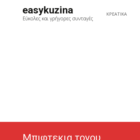
Skip
easykuzina
to
ΚΡΕΑΤΙΚΑ
Εύκολες και γρήγορες συνταγές
content
Mπιφτεκια τονου