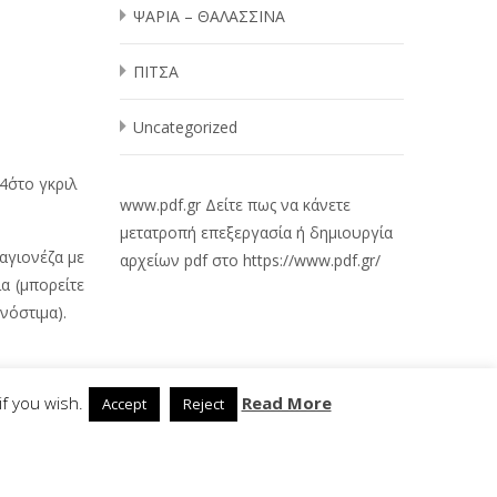
ΨΑΡΙΑ – ΘΑΛΑΣΣΙΝΑ
ΠΙΤΣΑ
Uncategorized
΄στο γκριλ
www.pdf.gr
Δείτε πως να κάνετε
μετατροπή επεξεργασία ή δημιουργία
αγιονέζα με
αρχείων pdf στο
https://www.pdf.gr/
α (μπορείτε
νόστιμα).
f you wish.
Read More
Accept
Reject
ρταρικα
→