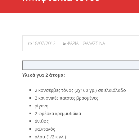
18/07/2012
ΨΑΡΙΑ - ΘΑΛΑΣΣΙΝΑ
Υλικά για 2 άτομα:
2 κονσέρβες τόνος (2χ160 γρ.) σε ελαιόλαδο
2 κανονικές πατάτες βρασμένες
ρίγανη
2 φρέσκα κρεμμυδάκια
άνιθος
μαϊντανός
αλάτι (1/2 κ.γλ.)