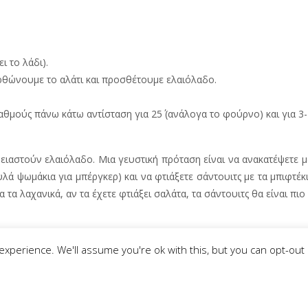
ι το λάδι).
ορθώνουμε το αλάτι και προσθέτουμε ελαιόλαδο.
ούς πάνω κάτω αντίσταση για 25΄ (ανάλογα το φούρνο) και για 3-4
ειαστούν ελαιόλαδο. Μια γευστική πρόταση είναι να ανακατέψετε μ
ά ψωμάκια για μπέργκερ) και να φτιάξετε σάντουιτς με τα μπιφτέκι
τα λαχανικά, αν τα έχετε φτιάξει σαλάτα, τα σάντουιτς θα είναι πιο 
xperience. We'll assume you're ok with this, but you can opt-out i
Σκουμπρι με χο