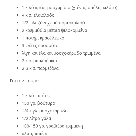
1 κιλό κρέας μοσχαρίσιο (χτένια, σπάλα, κιλότο)
4 κ.σ. ελαιόλαδο
1/2 φλιτζάνι χυμό πορτοκαλιού
2 κρεμμύδια μέτρια ψιλοκομμένα
1 ποτήρι κρασί λευκό
3 φέτες προσούτο
λίγη κανέλα και μοσχοκάρυδο τριμμένα
2 κ.σ. μπαλσάμικο
2-3 κ.σ. παρμεζάνα
Για τον πουρέ:
1 κιλό πατάτες
150 γρ. βούτυρο
1/4 κ.γλ. μοσχοκάρυδο
1/2 λίτρο γάλα
100-150 γρ. γραβιέρα τριμμένη
αλάτι, πιπέρι