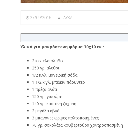
27/09/2016
ΓΛΥΚΑ
Υλικά για μακρόστενη φόρμα 30χ10 εκ.:
2 κ.σ. ελαιόλαδο
250 γρ. αλεύρι
1/2 κ.γλ. μαγειρική σόδα
1 1/2 κ.γλ. μπέικιν πάουντερ
1 πρέζα αλάτι
150 γρ. γιαούρτι
140 γρ. καστανή ζάχαρη
2 μεγάλα αβγά
3 μπανάνες ώριμες πολτοποιημένες
70 γρ. σοκολάτα κουβερτούρα χοντροσπασμένη