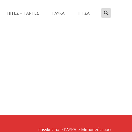
Search
ΠΙΤΕΣ – ΤΑΡΤΕΣ
ΓΛΥΚΑ
ΠΙΤΣΑ
for:
easykuzina
>
ΓΛΥΚΑ
>
Μπανανόψωμο