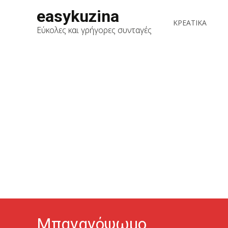
Skip
easykuzina
to
ΚΡΕΑΤΙΚΑ
Εύκολες και γρήγορες συνταγές
content
Μπανανόψωμο