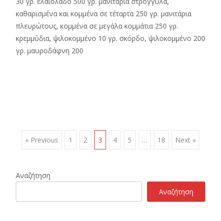
30 γρ. ελαιόλαδο 500 γρ. μανιτάρια στρογγυλά,
καθαρισμένα και κομμένα σε τέταρτα 250 γρ. μανιτάρια
πλευρώτους, κομμένα σε μεγάλα κομμάτια 250 γρ.
κρεμμύδια, ψιλοκομμένο 10 γρ. σκόρδο, ψιλοκομμένο 200
γρ. μαυροδάφνη 200
Read More…
Posts
« Previous
1
2
3
4
5
…
18
Next »
navigation
Αναζήτηση
Αναζήτηση