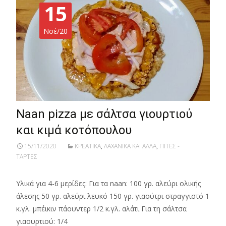
15
Νοέ/20
Naan pizza με σάλτσα γιουρτιού
και κιμά κοτόπουλου
15/11/2020
ΚΡΕΑΤΙΚΑ
,
ΛΑΧΑΝΙΚΑ ΚΑΙ ΑΛΛΑ
,
ΠΙΤΕΣ -
ΤΑΡΤΕΣ
Υλικά για 4-6 μερίδες: Για τα naan: 100 γρ. αλεύρι ολικής
άλεσης 50 γρ. αλεύρι λευκό 150 γρ. γιαούτρι στραγγιστό 1
κ.γλ. μπέικιν πάουντερ 1/2 κ.γλ. αλάτι Για τη σάλτσα
γιαουρτιού: 1/4