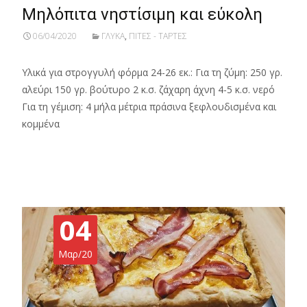
Μηλόπιτα νηστίσιμη και εύκολη
06/04/2020
ΓΛΥΚΑ
,
ΠΙΤΕΣ - ΤΑΡΤΕΣ
Υλικά για στρογγυλή φόρμα 24-26 εκ.: Για τη ζύμη: 250 γρ.
αλεύρι 150 γρ. βούτυρο 2 κ.σ. ζάχαρη άχνη 4-5 κ.σ. νερό
Για τη γέμιση: 4 μήλα μέτρια πράσινα ξεφλουδισμένα και
κομμένα
Read More…
04
Μαρ/20