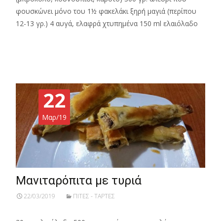
φουσκώνει μόνο του 1½ φακελάκι ξηρή μαγιά (περίπου
12-13 γρ.) 4 αυγά, ελαφρά χτυπημένα 150 ml ελαιόλαδο
Read More…
22
Μαρ/19
Μανιταρόπιτα με τυριά
22/03/2019
ΠΙΤΕΣ - ΤΑΡΤΕΣ