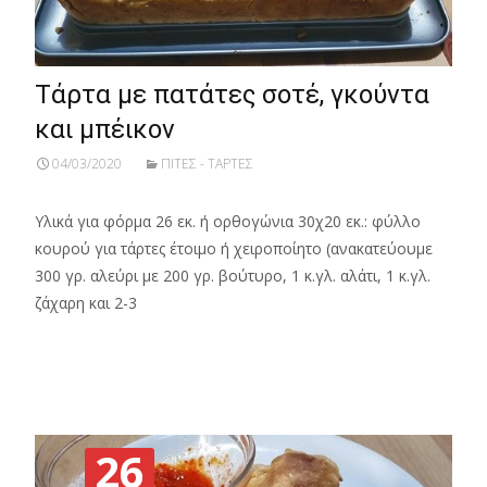
Τάρτα με πατάτες σοτέ, γκούντα
και μπέικον
04/03/2020
ΠΙΤΕΣ - ΤΑΡΤΕΣ
Υλικά για φόρμα 26 εκ. ή ορθογώνια 30χ20 εκ.: φύλλο
κουρού για τάρτες έτοιμο ή χειροποίητο (ανακατεύουμε
300 γρ. αλεύρι με 200 γρ. βούτυρο, 1 κ.γλ. αλάτι, 1 κ.γλ.
ζάχαρη και 2-3
Read More…
26