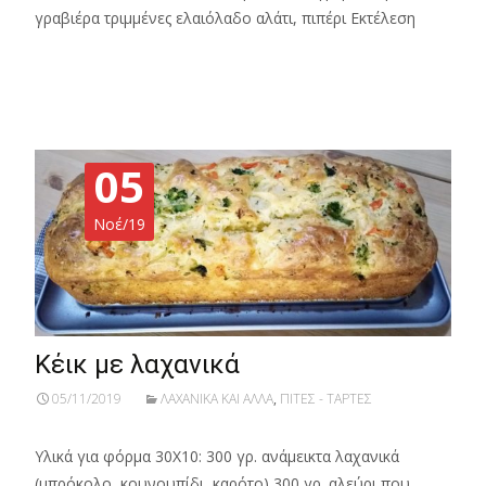
γραβιέρα τριμμένες ελαιόλαδο αλάτι, πιπέρι Εκτέλεση
Read More…
05
Νοέ/19
Κέικ με λαχανικά
05/11/2019
ΛΑΧΑΝΙΚΑ ΚΑΙ ΑΛΛΑ
,
ΠΙΤΕΣ - ΤΑΡΤΕΣ
Υλικά για φόρμα 30Χ10: 300 γρ. ανάμεικτα λαχανικά
(μπρόκολο, κουνουπίδι, καρότο) 300 γρ. αλεύρι που