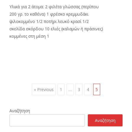
Υλικά για 2 άτομα: 2 φιλέτα γλώσσας (περίπου
200 γρ. το καθένα) 1 φρέσκο κρεμμυδάκι
ψιλοκομμένο 1/2 ποτήρι λευκό κρασί 1/2
σκελίδα σκόρδου 10 ελιές (καλαμών ή πράσινες)
κομμένες στη μέση 1
Read More…
Posts
« Previous
1
…
3
4
5
navigation
Αναζήτηση
Αναζήτηση