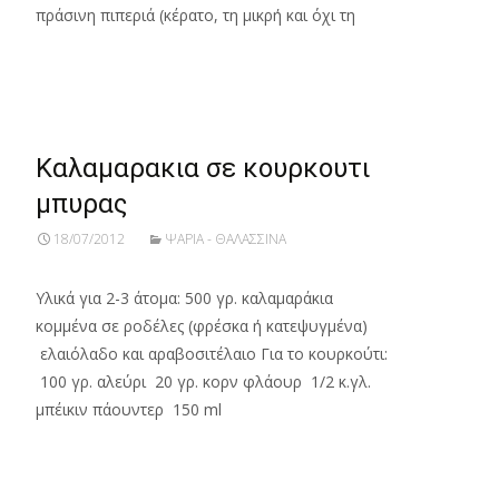
πράσινη πιπεριά (κέρατο, τη μικρή και όχι τη
Read More…
Καλαμαρακια σε κουρκουτι
μπυρας
18/07/2012
ΨΑΡΙΑ - ΘΑΛΑΣΣΙΝΑ
Υλικά για 2-3 άτομα: 500 γρ. καλαμαράκια
κομμένα σε ροδέλες (φρέσκα ή κατεψυγμένα)
ελαιόλαδο και αραβοσιτέλαιο Για το κουρκούτι:
100 γρ. αλεύρι 20 γρ. κορν φλάουρ 1/2 κ.γλ.
μπέικιν πάουντερ 150 ml
Read More…