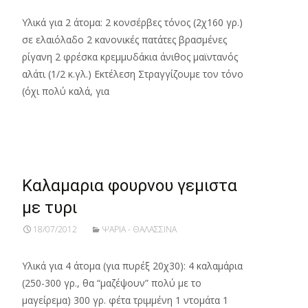
Υλικά για 2 άτομα: 2 κονσέρβες τόνος (2χ160 γρ.)
σε ελαιόλαδο 2 κανονικές πατάτες βρασμένες
ρίγανη 2 φρέσκα κρεμμυδάκια άνιθος μαϊντανός
αλάτι (1/2 κ.γλ.) Εκτέλεση Στραγγίζουμε τον τόνο
(όχι πολύ καλά, για
Read More…
Καλαμαρια φουρνου γεμιστα
με τυρι
18/07/2012
ΨΑΡΙΑ - ΘΑΛΑΣΣΙΝΑ
Υλικά για 4 άτομα (για πυρέξ 20χ30): 4 καλαμάρια
(250-300 γρ., θα “μαζέψουν” πολύ με το
μαγείρεμα) 300 γρ. φέτα τριμμένη 1 ντομάτα 1